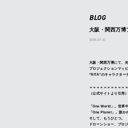
BLOG
大阪・関西万博
2025.07.31
大阪・関西万博にて、光と音
プロジェクションマッピ
“RITA”のキャラク
＝＝＝＝＝＝＝＝＝＝
（公式サイトより引用
「One World」
「One Planet
そして、もうひとつ。
ドローンショー、プロジェ