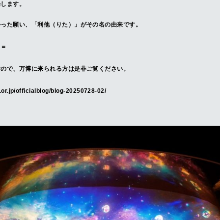
場します。
かった願い、「利他（りた）」がその名の由来です。
＝＝
すので、万博に来られる方は是非ご覧ください。
or.jp/officialblog/blog-20250728-02/